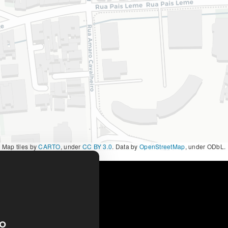
|
Map tiles by
CARTO
, under
CC BY 3.0
. Data by
OpenStreetMap
, under ODbL.
o