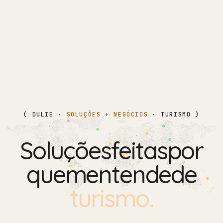
( DULIE ·
SOLUÇÕES + NEGÓCIOS
· TURISMO )
S
o
l
u
ç
õ
e
s
f
e
i
t
a
s
p
o
r
q
u
e
m
e
n
t
e
n
d
e
d
e
t
u
r
i
s
m
o
.