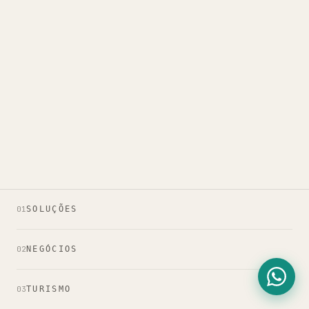
01
SOLUÇÕES
02
NEGÓCIOS
03
TURISMO